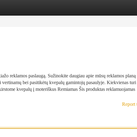
tegories
Register
Login
žo reklamos paslaugą. Sužinokite daugiau apie mūsų reklamos planą 
siai vertinamų bei pasitikėtų kvepalų gamintojų pasaulyje. Kiekvienas turi 
neskirstome kvepalų į moteriškus Remiamas Šis produktas reklamuojamas
Report 