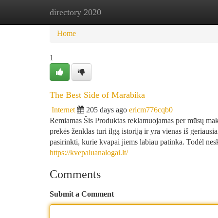
directory 2020
Home
New Site Listings
Add Site
Ca
Home
1
The Best Side of Marabika
Internet
205 days ago
ericm776cqb0
Remiamas Šis Produktas reklamuojamas per mūsų makia
prekės ženklas turi ilgą istoriją ir yra vienas iš geriau
pasirinkti, kurie kvapai jiems labiau patinka. Todėl 
https://kvepaluanalogai.lt/
Comments
Submit a Comment