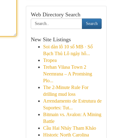
Web Directory Search
Search
New Site Listings
Soi dàn lô 10 số MB · Số
Bạch Thủ Lô ngày hô...
Tropea
Trehan Vilasa Town 2
Neemrana – A Promising
Plo...
The 2-Minute Rule For
drilling mud loss
Arrendamento de Estrutura de
Suportes: Tut...
Bitmain vs. Avalon: A Mining
Battle
Cầu Hai Nháy Tham Khảo
Historic North Carolina