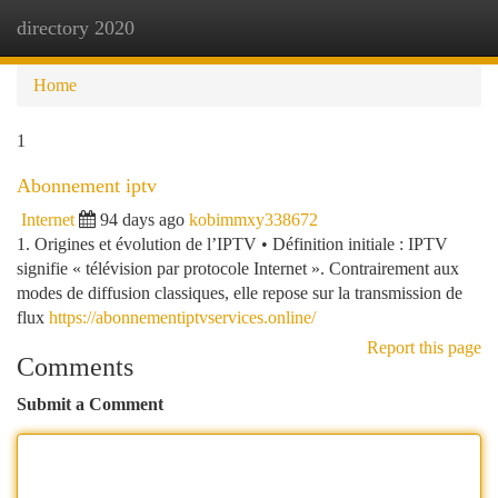
directory 2020
Togg
navi
Home
1
Abonnement iptv
Internet
94 days ago
kobimmxy338672
1. Origines et évolution de l’IPTV • Définition initiale : IPTV
signifie « télévision par protocole Internet ». Contrairement aux
modes de diffusion classiques, elle repose sur la transmission de
flux
https://abonnementiptvservices.online/
Report this page
Comments
Submit a Comment