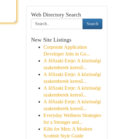
Web Directory Search
Search
New Site Listings
Corporate Application
Developer Jobs in Go...
A JóSzaki Ereje: A közösségi
szakemberek kereső...
A JóSzaki Ereje: A közösségi
szakemberek kereső...
A JóSzaki Ereje: A közösségi
szakemberek kereső...
A JóSzaki Ereje: A közösségi
szakemberek kereső...
Everyday Wellness Strategies
for a Stronger and...
Kilts for Men: A Modern
Scottish Style Guide