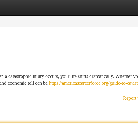
tegories
Register
Login
a catastrophic injury occurs, your life shifts dramatically. Whether yo
 and economic toll can be
https://americascareerforce.org/guide-to-catas
Report 