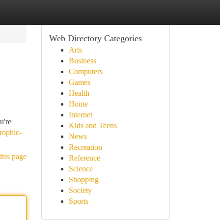
Web Directory Categories
Arts
Business
Computers
Games
Health
Home
Internet
u're
Kids and Teens
trophic-
News
Recreation
this page
Reference
Science
Shopping
Society
Sports