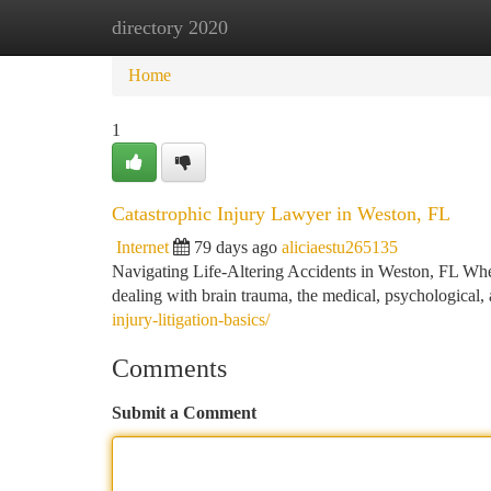
directory 2020
Home
New Site Listings
Add Site
Ca
Home
1
Catastrophic Injury Lawyer in Weston, FL
Internet
79 days ago
aliciaestu265135
Navigating Life-Altering Accidents in Weston, FL When 
dealing with brain trauma, the medical, psychological,
injury-litigation-basics/
Comments
Submit a Comment