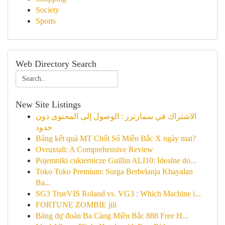
Society
Sports
Web Directory Search
New Site Listings
الاشتراك في سمارترز : الوصول إلى المحتوى دون
حدود
Bảng kết quả MT Chốt Số Miền Bắc X ngày mai?
Ovruxtali: A Comprehensive Review
Pojemniki cukiernicze Guillin ALI10: Idealne do...
Toko Toko Premium: Surga Berbelanja Khayalan
Ba...
SG3 TrueVIS Roland vs. VG3 : Which Machine i...
FORTUNE ZOMBIE jili
Bảng dự đoán Ba Càng Miền Bắc 888 Free H...