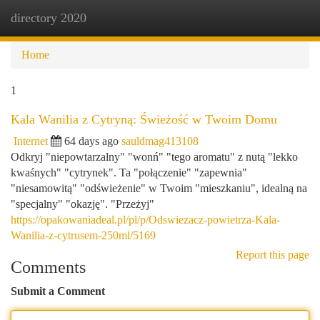
directory 2020
Togg
navi
Home
1
Kala Wanilia z Cytryną: Świeżość w Twoim Domu
Internet
64 days ago
sauldmag413108
Odkryj "niepowtarzalny" "wonń" "tego aromatu" z nutą "lekko
kwaśnych" "cytrynek". Ta "połączenie" "zapewnia"
"niesamowitą" "odświeżenie" w Twoim "mieszkaniu", idealną na
"specjalny" "okazję". "Przeżyj"
https://opakowaniadeal.pl/pl/p/Odswiezacz-powietrza-Kala-
Wanilia-z-cytrusem-250ml/5169
Report this page
Comments
Submit a Comment