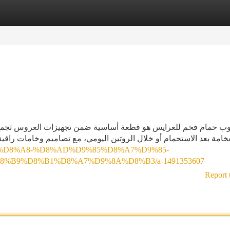
tegories
Register
Login
ب حمام فخم للعرايس هو قطعة أساسية ضمن تجهيزات العروس تجمع بين
فخامة بعد الاستحمام أو خلال الروتين اليومي، مع تصاميم وخامات راق
D9%88%D8%A8-%D8%AD%D9%85%D8%A7%D9%85-
%B9%D8%B1%D8%A7%D9%8A%D8%B3/a-1491353607
Report 