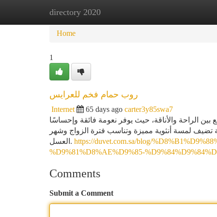
directory 2020
Home
New Site Listings
Add Site
Ca
Home
1
روب حمام فخم للعرايس
Internet
65 days ago
carter3y85swa7
 الراحة والأناقة، حيث يوفر نعومة فائقة وإحساسًا
ية تضيف لمسة أنثوية مميزة وتناسب فترة الزواج وشهر
العسل.
https://duvet.com.sa/blog/%D8%B1%
%D9%81%D8%AE%D9%85-%D9%84%D9%84%D8
Comments
Submit a Comment