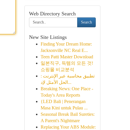
Web Directory Search
Search
New Site Listings
Finding Your Dream Home:
Jacksonville NC Real E...
Teen Patti Master Download
일본직구, 득템의 모든 것!
쇼핑몰 비교분석
تطبيق محاسبة عبر الإنترنت :
الحل الأمثل لإد...
Breaking News: One Place -
Today's Area Reports
{LED Bali | Penerangan
Masa Kini untuk Pulau ...
Seasonal Break Bail Sureties:
A Parent's Nightmare
Replacing Your ABS Module: