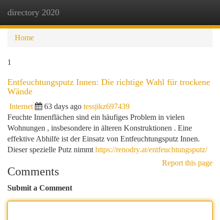
directory 2020
Togg
navi
Home
1
Entfeuchtungsputz Innen: Die richtige Wahl für trockene
Wände
Internet
63 days ago
tessjikz697439
Feuchte Innenflächen sind ein häufiges Problem in vielen
Wohnungen , insbesondere in älteren Konstruktionen . Eine
effektive Abhilfe ist der Einsatz von Entfeuchtungsputz Innen.
Dieser spezielle Putz nimmt
https://renodry.at/entfeuchtungsputz/
Report this page
Comments
Submit a Comment