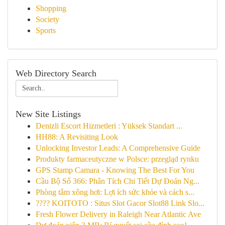
Shopping
Society
Sports
Web Directory Search
New Site Listings
Denizli Escort Hizmetleri : Yüksek Standart ...
HH88: A Revisiting Look
Unlocking Investor Leads: A Comprehensive Guide
Produkty farmaceutyczne w Polsce: przegląd rynku
GPS Stamp Camara - Knowing The Best For You
Cầu Bộ Số 366: Phân Tích Chi Tiết Dự Đoán Ng...
Phòng tắm xông hơi: Lợi ích sức khỏe và cách s...
???? KOITOTO : Situs Slot Gacor Slot88 Link Slo...
Fresh Flower Delivery in Raleigh Near Atlantic Ave