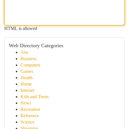
HTML is allowed
Web Directory Categories
Arts
Business
Computers
Games
Health
Home
Internet
Kids and Teens
News
Recreation
Reference
Science
Shopping