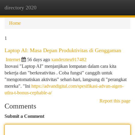
directory 2020
Togg
navi
Home
1
Laptop AI: Masa Depan Produktivitas di Genggaman
Internet
56 days ago
xanderzteu917482
Inovasi "Laptop AI" menjanjikan lompatan dalam cara kita
bekerja dan "berkreativitas . Coba fungsi" canggih untuk
"mengotomatiskan aktivitas" sehari-hari, langsung di "perangkat
mereka". "Ini
https://advandigital.com/spesifikasi-advan-aigen-
utlra-t-bonus-cephable-a/
Report this page
Comments
Submit a Comment