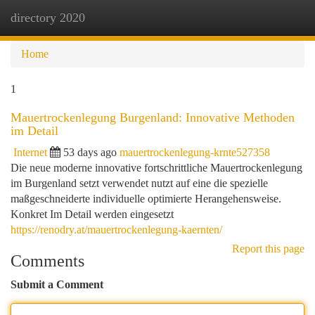
directory 2020
Togg
navi
Home
1
Mauertrockenlegung Burgenland: Innovative Methoden
im Detail
Internet
53 days ago
mauertrockenlegung-krnte527358
Die neue moderne innovative fortschrittliche Mauertrockenlegung
im Burgenland setzt verwendet nutzt auf eine die spezielle
maßgeschneiderte individuelle optimierte Herangehensweise.
Konkret Im Detail werden eingesetzt
https://renodry.at/mauertrockenlegung-kaernten/
Report this page
Comments
Submit a Comment