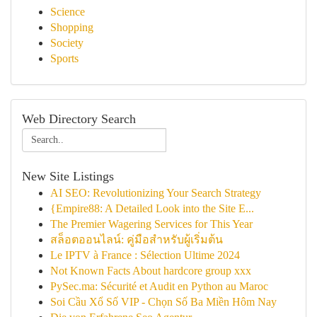
Science
Shopping
Society
Sports
Web Directory Search
New Site Listings
AI SEO: Revolutionizing Your Search Strategy
{Empire88: A Detailed Look into the Site E...
The Premier Wagering Services for This Year
สล็อตออนไลน์: คู่มือสำหรับผู้เริ่มต้น
Le IPTV à France : Sélection Ultime 2024
Not Known Facts About hardcore group xxx
PySec.ma: Sécurité et Audit en Python au Maroc
Soi Cầu Xổ Số VIP - Chọn Số Ba Miền Hôm Nay