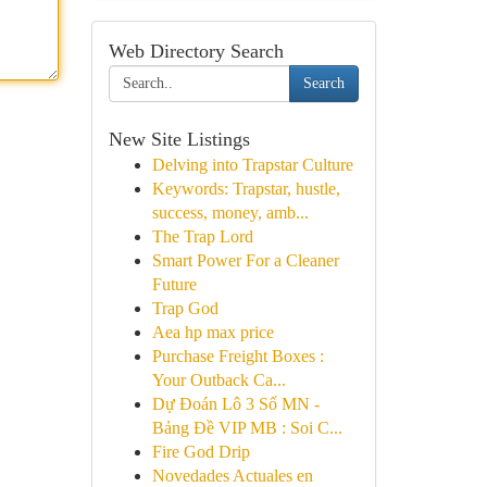
Web Directory Search
Search
New Site Listings
Delving into Trapstar Culture
Keywords: Trapstar, hustle,
success, money, amb...
The Trap Lord
Smart Power For a Cleaner
Future
Trap God
Aea hp max price
Purchase Freight Boxes :
Your Outback Ca...
Dự Đoán Lô 3 Số MN -
Bảng Đề VIP MB : Soi C...
Fire God Drip
Novedades Actuales en