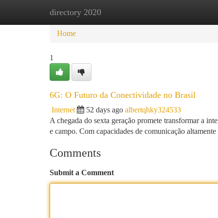
directory 2020
Home
New Site Listings
Add Site
Ca
Home
1
6G: O Futuro da Conectividade no Brasil
Internet
52 days ago
albertqhky324533
A chegada do sexta geração promete transformar a inte
e campo. Com capacidades de comunicação altamente 
Comments
Submit a Comment