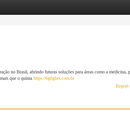
tegories
Register
Login
ração no Brasil, abrindo futuras soluções para áreas como a medicina,
mais que o quinta
https://6g6gbet.com.br
Report 