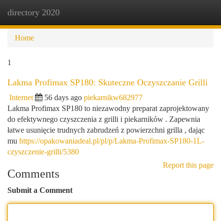
directory 2020
Togg
navi
Home
1
Lakma Profimax SP180: Skuteczne Oczyszczanie Grilli
Internet
56 days ago
piekarnikw682977
Lakma Profimax SP180 to niezawodny preparat zaprojektowany
do efektywnego czyszczenia z grilli i piekarników . Zapewnia
łatwe usunięcie trudnych zabrudzeń z powierzchni grilla , dając
mu
https://opakowaniadeal.pl/pl/p/Lakma-Profimax-SP180-1L-
czyszczenie-grilli/5380
Report this page
Comments
Submit a Comment