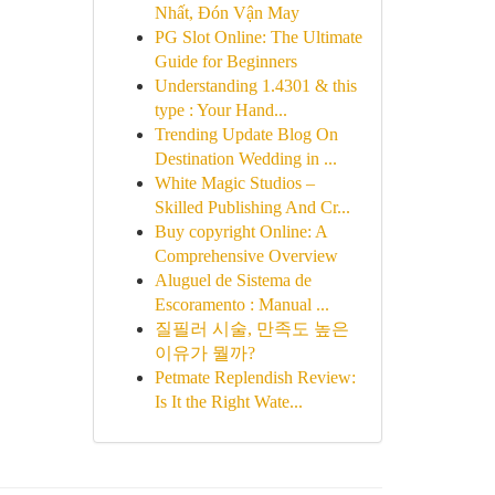
Nhất, Đón Vận May
PG Slot Online: The Ultimate
Guide for Beginners
Understanding 1.4301 & this
type : Your Hand...
Trending Update Blog On
Destination Wedding in ...
White Magic Studios –
Skilled Publishing And Cr...
Buy copyright Online: A
Comprehensive Overview
Aluguel de Sistema de
Escoramento : Manual ...
질필러 시술, 만족도 높은
이유가 뭘까?
Petmate Replendish Review:
Is It the Right Wate...