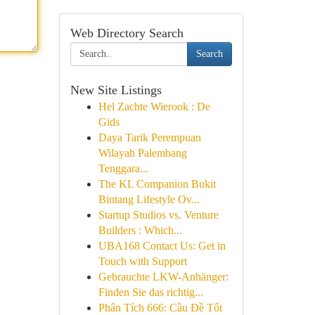
Web Directory Search
Search
New Site Listings
Hel Zachte Wierook : De
Gids
Daya Tarik Perempuan
Wilayah Palembang
Tenggara...
The KL Companion Bukit
Bintang Lifestyle Ov...
Startup Studios vs. Venture
Builders : Which...
UBA168 Contact Us: Get in
Touch with Support
Gebrauchte LKW-Anhänger:
Finden Sie das richtig...
Phân Tích 666: Cầu Đề Tốt