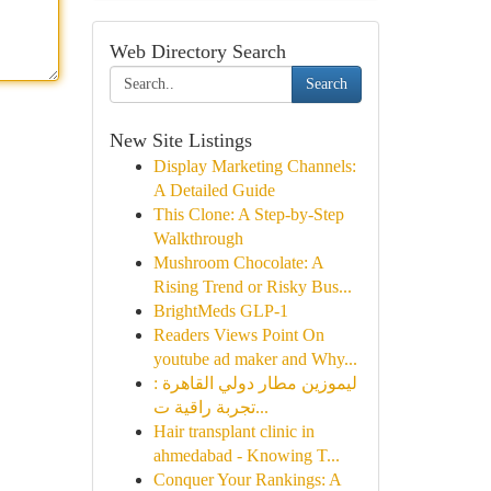
Web Directory Search
Search
New Site Listings
Display Marketing Channels:
A Detailed Guide
This Clone: A Step-by-Step
Walkthrough
Mushroom Chocolate: A
Rising Trend or Risky Bus...
BrightMeds GLP-1
Readers Views Point On
youtube ad maker and Why...
ليموزين مطار دولي القاهرة :
تجربة راقية ت...
Hair transplant clinic in
ahmedabad - Knowing T...
Conquer Your Rankings: A