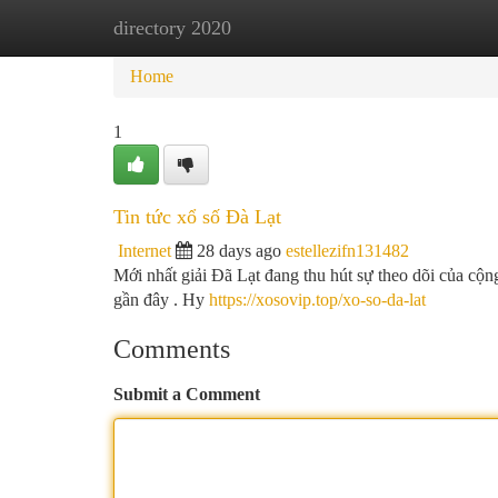
directory 2020
Home
New Site Listings
Add Site
Ca
Home
1
Tin tức xổ số Đà Lạt
Internet
28 days ago
estellezifn131482
Mới nhất giải Đã Lạt đang thu hút sự theo dõi của cộn
gần đây . Hy
https://xosovip.top/xo-so-da-lat
Comments
Submit a Comment