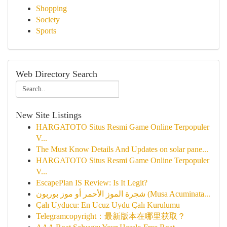
Shopping
Society
Sports
Web Directory Search
New Site Listings
HARGATOTO Situs Resmi Game Online Terpopuler
V...
The Must Know Details And Updates on solar pane...
HARGATOTO Situs Resmi Game Online Terpopuler
V...
EscapePlan IS Review: Is It Legit?
شجرة الموز الأحمر أو موز بوربون (Musa Acuminata...
Çalı Uyducu: En Ucuz Uydu Çalı Kurulumu
Telegramcopyright：最新版本在哪里获取？