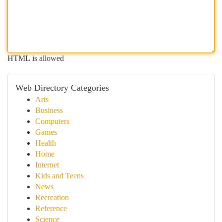
HTML is allowed
Web Directory Categories
Arts
Business
Computers
Games
Health
Home
Internet
Kids and Teens
News
Recreation
Reference
Science