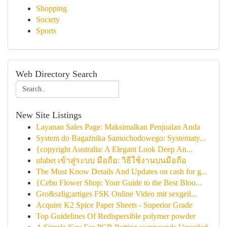
Shopping
Society
Sports
Web Directory Search
New Site Listings
Layanan Sales Page: Maksimalkan Penjualan Anda
System do Bagażnika Samochodowego: Systematy...
{copyright Australia: A Elegant Look Deep An...
ufabet เข้าสู่ระบบ มือถือ: วิธีใช้งานบนมือถือ
The Must Know Details And Updates on cash for g...
{Cebu Flower Shop: Your Guide to the Best Bloo...
Gro&szlig;artiges FSK Online Video mit sexgeil...
Acquire K2 Spice Paper Sheets - Superior Grade
Top Guidelines Of Redispersible polymer powder