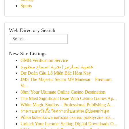
Sports
Web Directory Search
New Site Listings
GMB Verification Service
عضوية سمارتيز | تجربة استماع متطورة
Dự Đoán Cầu Lô Miền Bắc Hôm Nay
JMS The Majestic Sector M9 Manesar – Premium
Ve...
88m: Your Ultimate Online Casino Destination
The Most Significant Issue With Casino Games Ap...
White Magic Studios – Professional Publishing A...
ราคาบอลวันนี้: วิเคราะห์บอลสด อัปเดตล่าสุด
Półka łazienkowa narożna czarna: praktyczne roz...
Unlock Your Income: Selling Digital Downloads O...