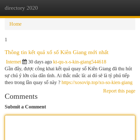
directory 2020
Togg
navi
Home
1
Thông tin kết quả xổ số Kiên Giang mới nhất
Internet
30 days ago
kt-qu-x-s-kin-giang544618
Gần đây, được công khai kết quả quay số Kiên Giang đã thu hút
sự chú ý lớn của dân tình. Ai thắc mắc là: ai đó sẽ là tỷ phú tiếp
theo trong lần quay số này ?
https://xosovip.top/xo-so-kien-giang
Report this page
Comments
Submit a Comment