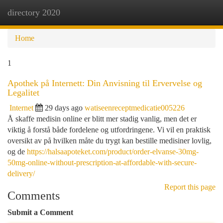
directory 2020
Togg
navi
Home
1
Apothek på Internett: Din Anvisning til Ervervelse og
Legalitet
Internet
29 days ago
watiseenreceptmedicatie005226
Å skaffe medisin online er blitt mer stadig vanlig, men det er
viktig å forstå både fordelene og utfordringene. Vi vil en praktisk
oversikt av på hvilken måte du trygt kan bestille medisiner lovlig,
og de
https://halsaapoteket.com/product/order-elvanse-30mg-
50mg-online-without-prescription-at-affordable-with-secure-
delivery/
Report this page
Comments
Submit a Comment