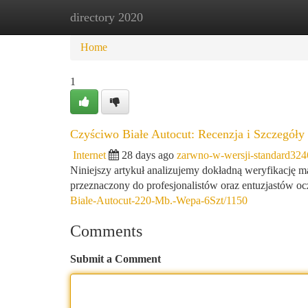
directory 2020
Home
New Site Listings
Add Site
Ca
Home
1
Czyściwo Białe Autocut: Recenzja i Szczegóły
Internet
28 days ago
zarwno-w-wersji-standard32
Niniejszy artykuł analizujemy dokładną weryfikację m
przeznaczony do profesjonalistów oraz entuzjastów o
Biale-Autocut-220-Mb.-Wepa-6Szt/1150
Comments
Submit a Comment