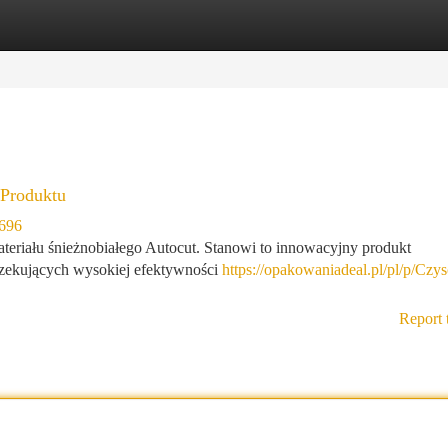
tegories
Register
Login
 Produktu
4696
ateriału śnieżnobiałego Autocut. Stanowi to innowacyjny produkt
czekujących wysokiej efektywności
https://opakowaniadeal.pl/pl/p/Czy
Report 