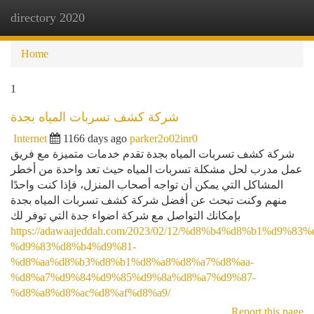
directory 2020
Togg
navi
Home
1
شركة كشف تسربات المياه بجدة
Internet
1166 days ago
parker2o02inr0
شركة كشف تسربات المياه بجدة تقدم خدمات متميزة مع فريق
عمل مدرب لحل مشكلة تسربات المياه حيث تعد واحدة من أخطر
المشاكل التي يمكن أن تواجه أصحاب المنزل، فإذا كنت واحدًا
منهم وكنت تبحث عن أفضل شركة كشف تسربات المياه بجدة
بإمكانك التواصل مع شركة اضواء جدة التي توفر لك
https://adawaajeddah.com/2023/02/12/%d8%b4%d8%b1%d9%83%
%d9%83%d8%b4%d9%81-
%d8%aa%d8%b3%d8%b1%d8%a8%d8%a7%d8%aa-
%d8%a7%d9%84%d9%85%d9%8a%d8%a7%d9%87-
%d8%a8%d8%ac%d8%af%d8%a9/
Report this page