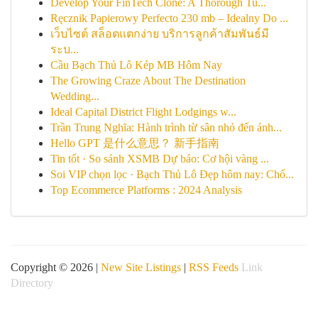
Develop Your FinTech Clone: A Thorough Tu...
Ręcznik Papierowy Perfecto 230 mb – Idealny Do ...
เว็บไซต์ สล็อตแตกง่าย บริการลูกค้าสัมพันธ์มี
ระบ...
Cầu Bạch Thủ Lô Kép MB Hôm Nay
The Growing Craze About The Destination
Wedding...
Ideal Capital District Flight Lodgings w...
Trần Trung Nghĩa: Hành trình từ sân nhỏ đến ánh...
Hello GPT 是什么意思？ 新手指南
Tin tốt · So sánh XSMB Dự báo: Cơ hội vàng ...
Soi VIP chọn lọc · Bạch Thủ Lô Đẹp hôm nay: Chố...
Top Ecommerce Platforms : 2024 Analysis
Copyright © 2026 |
New Site Listings
|
RSS Feeds
Link
Directory