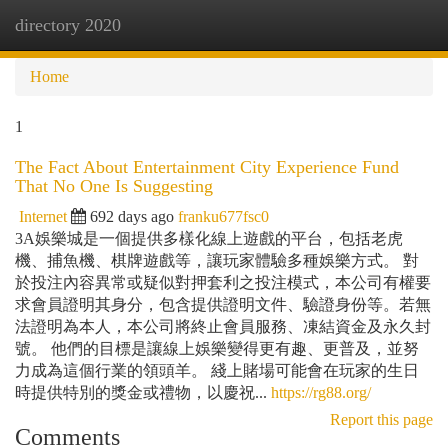
directory 2020
Togg
navi
Home
1
The Fact About Entertainment City Experience Fund
That No One Is Suggesting
Internet
692 days ago
franku677fsc0
3A娛樂城是一個提供多樣化線上遊戲的平台，包括老虎
機、捕魚機、棋牌遊戲等，讓玩家體驗多種娛樂方式。 對
於投注內容異常或疑似對押套利之投注模式，本公司有權要
求會員證明其身分，包含提供證明文件、驗證身份等。若無
法證明為本人，本公司將終止會員服務、凍結資金及永久封
號。 他們的目標是讓線上娛樂變得更有趣、更普及，並努
力成為這個行業的領頭羊。 綫上賭場可能會在玩家的生日
時提供特別的獎金或禮物，以慶祝...
https://rg88.org/
Report this page
Comments