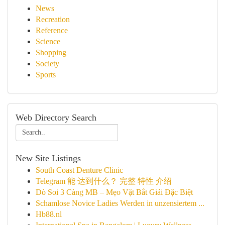
News
Recreation
Reference
Science
Shopping
Society
Sports
Web Directory Search
New Site Listings
South Coast Denture Clinic
Telegram 能 达到什么？ 完整 特性 介绍
Dò Soi 3 Càng MB – Mẹo Vặt Bắt Giải Đặc Biệt
Schamlose Novice Ladies Werden in unzensiertem ...
Hb88.nl