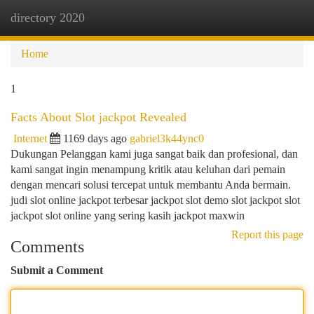
directory 2020
Togg
navi
Home
1
Facts About Slot jackpot Revealed
Internet
1169 days ago
gabriel3k44ync0
Dukungan Pelanggan kami juga sangat baik dan profesional, dan
kami sangat ingin menampung kritik atau keluhan dari pemain
dengan mencari solusi tercepat untuk membantu Anda bermain.
judi slot online jackpot terbesar jackpot slot demo slot jackpot slot
jackpot slot online yang sering kasih jackpot maxwin
Report this page
Comments
Submit a Comment