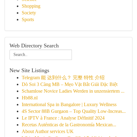
Shopping
Society
Sports
Web Directory Search
New Site Listings
Telegram 能 达到什么？ 完整 特性 介绍
Dò Soi 3 Càng MB – Mẹo Vặt Bắt Giải Đặc Biệt
Schamlose Novice Ladies Werden in unzensiertem ...
Hb88.nl
International Spa in Bangalore | Luxury Wellness
4S Sector 88B Gurgaon – Top Quality Low-Increas...
Le IPTV à France : Analyse Définitif 2024
Recetas Auténticas de la Gastronomía Mexican...
About Author services UK