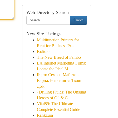
Web Directory Search
Search
New Site Listings
Multifunction Printers for
Rent for Business Pr...
Koitoto
The New Breed of Fambo
LA Internet Marketing Firms:
Locate the Ideal M...
Бързо Семеен Майстор
Варна: Решения за Твоят
Дом
{Drilling Fluids: The Unsung
Heroes of Oil & G...
Vital89: The Ultimate
Complete Essential Guide
Rankzura