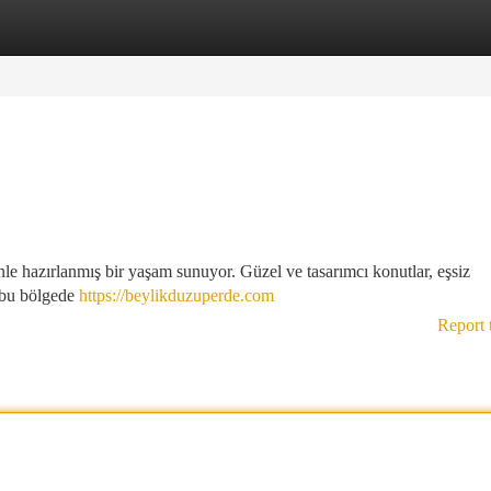
tegories
Register
Login
enle hazırlanmış bir yaşam sunuyor. Güzel ve tasarımcı konutlar, eşsiz
e bu bölgede
https://beylikduzuperde.com
Report 