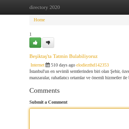
directory 2020
Home
New Site Listings
Add Site
Ca
Home
1
Beşiktaş'ta Tatmin Bulabiliyoruz
Internet
510 days ago
elodiezthd142353
İstanbul'un en sevimli semtlerinden biri olan Şehir, öz
manzaralar, rahatlatıcı ortamlar ve önemli hizmetler il
Comments
Submit a Comment