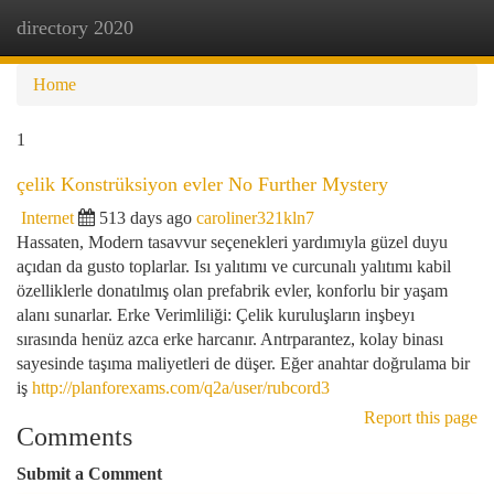
directory 2020
Togg
navi
Home
1
çelik Konstrüksiyon evler No Further Mystery
Internet
513 days ago
caroliner321kln7
Hassaten, Modern tasavvur seçenekleri yardımıyla güzel duyu
açıdan da gusto toplarlar. Isı yalıtımı ve curcunalı yalıtımı kabil
özelliklerle donatılmış olan prefabrik evler, konforlu bir yaşam
alanı sunarlar. Erke Verimliliği: Çelik kuruluşların inşbeyı
sırasında henüz azca erke harcanır. Antrparantez, kolay binası
sayesinde taşıma maliyetleri de düşer. Eğer anahtar doğrulama bir
iş
http://planforexams.com/q2a/user/rubcord3
Report this page
Comments
Submit a Comment