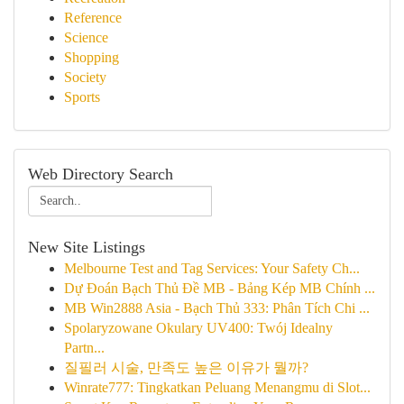
Reference
Science
Shopping
Society
Sports
Web Directory Search
New Site Listings
Melbourne Test and Tag Services: Your Safety Ch...
Dự Đoán Bạch Thủ Đề MB - Bảng Kép MB Chính ...
MB Win2888 Asia - Bạch Thủ 333: Phân Tích Chi ...
Spolaryzowane Okulary UV400: Twój Idealny
Partn...
질필러 시술, 만족도 높은 이유가 뭘까?
Winrate777: Tingkatkan Peluang Menangmu di Slot...