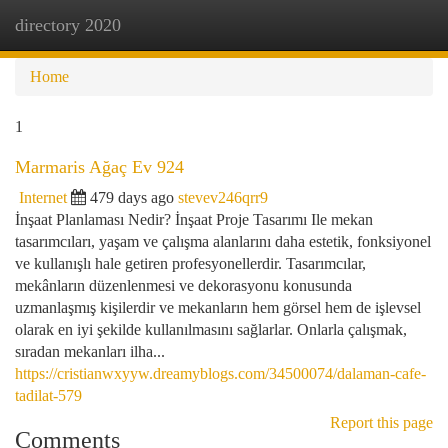
directory 2020
Togg
navi
Home
1
Marmaris Ağaç Ev 924
Internet
479 days ago
stevev246qrr9
İnşaat Planlaması Nedir? İnşaat Proje Tasarımı Ile mekan
tasarımcıları, yaşam ve çalışma alanlarını daha estetik, fonksiyonel
ve kullanışlı hale getiren profesyonellerdir. Tasarımcılar,
mekânların düzenlenmesi ve dekorasyonu konusunda
uzmanlaşmış kişilerdir ve mekanların hem görsel hem de işlevsel
olarak en iyi şekilde kullanılmasını sağlarlar. Onlarla çalışmak,
sıradan mekanları ilha...
https://cristianwxyyw.dreamyblogs.com/34500074/dalaman-cafe-
tadilat-579
Report this page
Comments