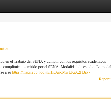
tegories
Register
Login
ontos
lud en el Trabajo del SENA y cumplir con los requisitos académicos
do de cumplimiento emitido por el SENA. Modalidad de estudio: La moda
arse a su
https://maps.app.goo.gl/HKAnoMwLKiA2H3rP7
Report 