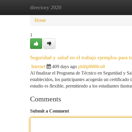
directory 2020
Home
New Site Listings
Add Site
Ca
Home
1
Seguridad y salud en el trabajo ejemplos para t
Internet
409 days ago
philipl888lcu8
Al finalizar el Programa de Técnico en Seguridad y Sa
establecidos, los participantes acogerán un certifica
estudio es flexible, permitiendo a los estudiantes ilustr
Comments
Submit a Comment