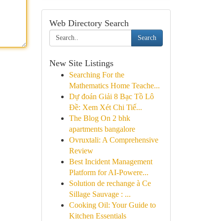
Web Directory Search
Search
New Site Listings
Searching For the
Mathematics Home Teache...
Dự đoán Giải 8 Bạc Tồ Lô
Đề: Xem Xét Chi Tiế...
The Blog On 2 bhk
apartments bangalore
Ovruxtali: A Comprehensive
Review
Best Incident Management
Platform for AI-Powere...
Solution de rechange à Ce
Sillage Sauvage : ...
Cooking Oil: Your Guide to
Kitchen Essentials