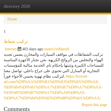
directory 2020
Togg
navi
Home
1
تركيب شفاط
Internet
403 days ago
mateo1y00peu8
تركيب الشفاطات في مواقف السيارات والمخازن يضمن تجديد
الهواء والتخلص من الروائح الكريهة. نحن نختار الأجهزة المناسبة
للمساحات الكبيرة ونثبتها بإحكام تام. الخدمة مثالية للمؤسسات
التجارية أو المنازل التي تحتوي على جراج داخلي. تواصل معنا
لتركيب نظام تهوية يحسن الأجواء فوراً.
https://kuwait-
ad.com/%D8%AA%D8%B1%D9%83%D9%8A%D8%A8-
%D8%B4%D9%81%D8%A7%D8%B7%D8%A7%D8%AA-
%D9%85%D8%B7%D8%A7%D8%A8%D8%AE-
%D8%A7%D9%84%D9%83%D9%88%D9%8A%D8%AA/
Report this page
Comments