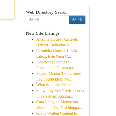
Web Directory Search
Search
New Site Listings
Arizona House {Crickets:
Habitat, Behavior &...
Geladeira Consul da 334
Litros: Este Guia C...
Deliciosas Recetas :
Preparación Casera par...
Vajinal Mantar Tedavisinde
İlaç Seçenekleri: Ne...
What is a lease factor
Schwanzgeiles Novice Luder
In versautem Austria...
Cara Lengkap Menyusun
Website : Dari Nol hingga...
Gratis Written Content to :