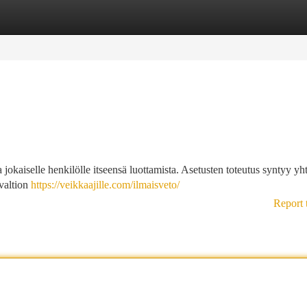
tegories
Register
Login
jokaiselle henkilölle itseensä luottamista. Asetusten toteutus syntyy yht
valtion
https://veikkaajille.com/ilmaisveto/
Report 