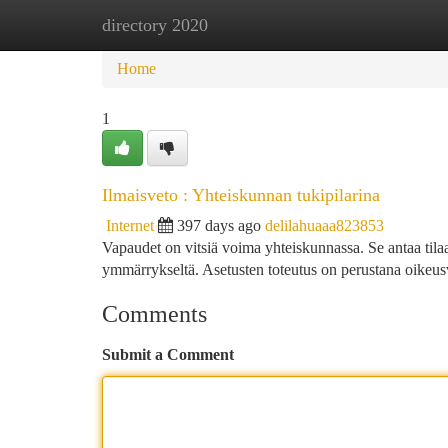
directory 2020
Home
New Site Listings
Add Site
Ca
Home
1
Ilmaisveto : Yhteiskunnan tukipilarina
Internet
397 days ago
delilahuaaa823853
Vapaudet on vitsiä voima yhteiskunnassa. Se antaa tilaa 
ymmärrykseltä. Asetusten toteutus on perustana oikeus
Comments
Submit a Comment