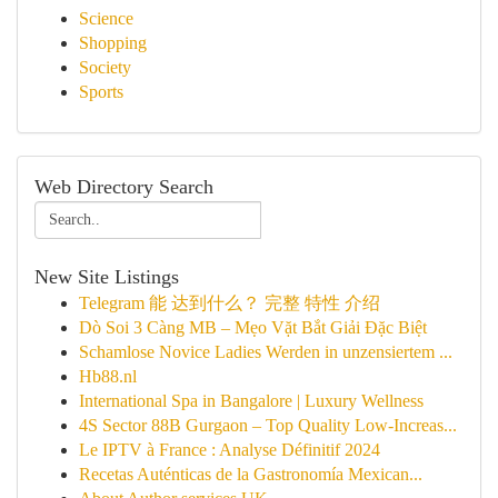
Science
Shopping
Society
Sports
Web Directory Search
New Site Listings
Telegram 能 达到什么？ 完整 特性 介绍
Dò Soi 3 Càng MB – Mẹo Vặt Bắt Giải Đặc Biệt
Schamlose Novice Ladies Werden in unzensiertem ...
Hb88.nl
International Spa in Bangalore | Luxury Wellness
4S Sector 88B Gurgaon – Top Quality Low-Increas...
Le IPTV à France : Analyse Définitif 2024
Recetas Auténticas de la Gastronomía Mexican...