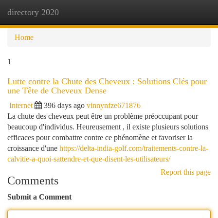
directory 2020
Togg
navi
Home
1
Lutte contre la Chute des Cheveux : Solutions Clés pour
une Tête de Cheveux Dense
Internet
396 days ago
vinnynfze671876
La chute des cheveux peut être un problème préoccupant pour
beaucoup d'individus. Heureusement , il existe plusieurs solutions
efficaces pour combattre contre ce phénomène et favoriser la
croissance d'une
https://delta-india-golf.com/traitements-contre-la-
calvitie-a-quoi-sattendre-et-que-disent-les-utilisateurs/
Report this page
Comments
Submit a Comment