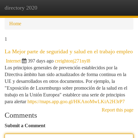
directory 2020
Togg
navi
Home
1
La Mejor parte de seguridad y salud en el trabajo empleo
Internet
397 days ago
creightonj271nyl8
Los principios generales de prevención establecidos por la
Directiva ámbito han sido actualizados de forma continua en la
UE y desarrollados en otros documentos. Por ejemplo, la
"Exposición de Luxemburgo sobre promoción de la salud en el
trabajo en la Unión Europea" establece una serie de principios
para alertar
https://maps.app.goo.gl/HKAnoMwLKiA2H3rP7
Report this page
Comments
Submit a Comment