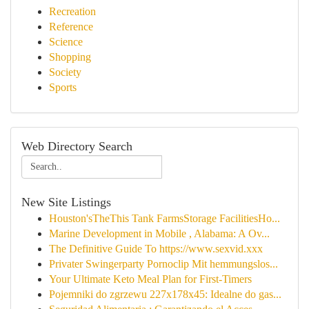
Recreation
Reference
Science
Shopping
Society
Sports
Web Directory Search
New Site Listings
Houston'sTheThis Tank FarmsStorage FacilitiesHo...
Marine Development in Mobile , Alabama: A Ov...
The Definitive Guide To https://www.sexvid.xxx
Privater Swingerparty Pornoclip Mit hemmungslos...
Your Ultimate Keto Meal Plan for First-Timers
Pojemniki do zgrzewu 227x178x45: Idealne do gas...