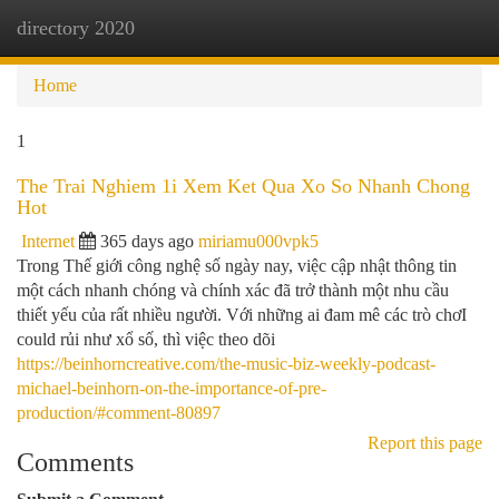
directory 2020
Togg
navi
Home
1
The Trai Nghiem 1i Xem Ket Qua Xo So Nhanh Chong
Hot
Internet
365 days ago
miriamu000vpk5
Trong Thế giới công nghệ số ngày nay, việc cập nhật thông tin
một cách nhanh chóng và chính xác đã trở thành một nhu cầu
thiết yếu của rất nhiều người. Với những ai đam mê các trò chơI
could rủi như xổ số, thì việc theo dõi
https://beinhorncreative.com/the-music-biz-weekly-podcast-
michael-beinhorn-on-the-importance-of-pre-
production/#comment-80897
Report this page
Comments