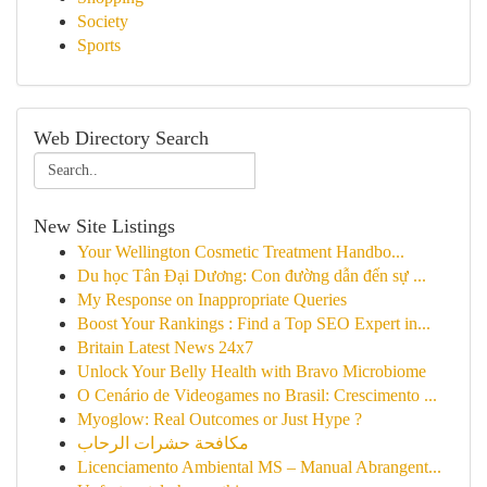
Society
Sports
Web Directory Search
New Site Listings
Your Wellington Cosmetic Treatment Handbo...
Du học Tân Đại Dương: Con đường dẫn đến sự ...
My Response on Inappropriate Queries
Boost Your Rankings : Find a Top SEO Expert in...
Britain Latest News 24x7
Unlock Your Belly Health with Bravo Microbiome
O Cenário de Videogames no Brasil: Crescimento ...
Myoglow: Real Outcomes or Just Hype ?
مكافحة حشرات الرحاب
Licenciamento Ambiental MS – Manual Abrangent...