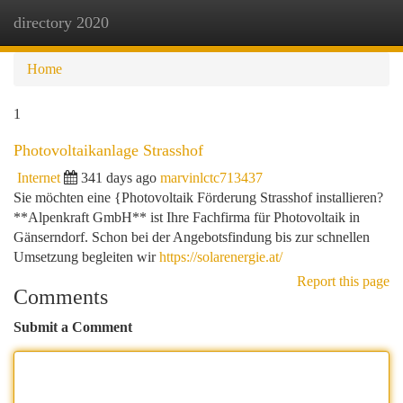
directory 2020
Togg
navi
Home
1
Photovoltaikanlage Strasshof
Internet
341 days ago
marvinlctc713437
Sie möchten eine {Photovoltaik Förderung Strasshof installieren?
**Alpenkraft GmbH** ist Ihre Fachfirma für Photovoltaik in
Gänserndorf. Schon bei der Angebotsfindung bis zur schnellen
Umsetzung begleiten wir
https://solarenergie.at/
Report this page
Comments
Submit a Comment