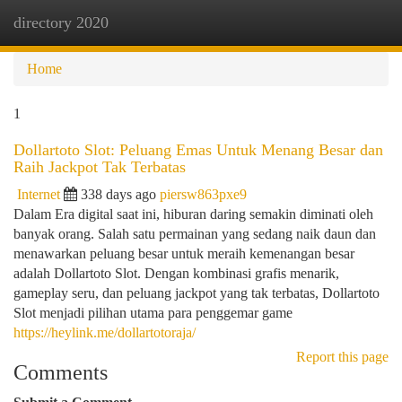
directory 2020
Togg
navi
Home
1
Dollartoto Slot: Peluang Emas Untuk Menang Besar dan
Raih Jackpot Tak Terbatas
Internet
338 days ago
piersw863pxe9
Dalam Era digital saat ini, hiburan daring semakin diminati oleh
banyak orang. Salah satu permainan yang sedang naik daun dan
menawarkan peluang besar untuk meraih kemenangan besar
adalah Dollartoto Slot. Dengan kombinasi grafis menarik,
gameplay seru, dan peluang jackpot yang tak terbatas, Dollartoto
Slot menjadi pilihan utama para penggemar game
https://heylink.me/dollartotoraja/
Report this page
Comments