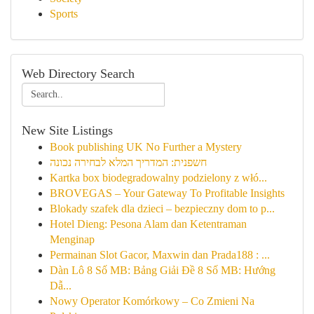
Sports
Web Directory Search
New Site Listings
Book publishing UK No Further a Mystery
חשפנית: המדריך המלא לבחירה נכונה
Kartka box biodegradowalny podzielony z włó...
BROVEGAS – Your Gateway To Profitable Insights
Blokady szafek dla dzieci – bezpieczny dom to p...
Hotel Dieng: Pesona Alam dan Ketentraman
Menginap
Permainan Slot Gacor, Maxwin dan Prada188 : ...
Dàn Lô 8 Số MB: Bảng Giải Đề 8 Số MB: Hướng
Dẫ...
Nowy Operator Komórkowy – Co Zmieni Na