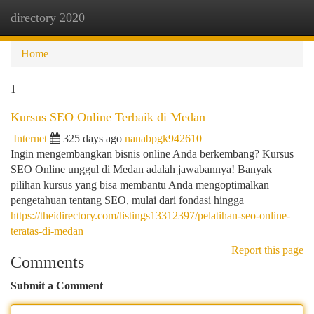
directory 2020
Togg
navi
Home
1
Kursus SEO Online Terbaik di Medan
Internet
325 days ago
nanabpgk942610
Ingin mengembangkan bisnis online Anda berkembang? Kursus
SEO Online unggul di Medan adalah jawabannya! Banyak
pilihan kursus yang bisa membantu Anda mengoptimalkan
pengetahuan tentang SEO, mulai dari fondasi hingga
https://theidirectory.com/listings13312397/pelatihan-seo-online-
teratas-di-medan
Report this page
Comments
Submit a Comment