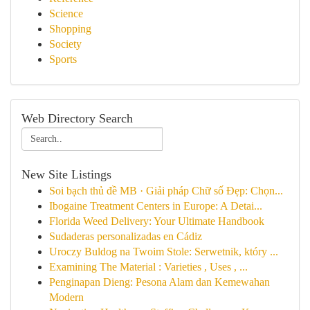
Science
Shopping
Society
Sports
Web Directory Search
New Site Listings
Soi bạch thủ đề MB · Giải pháp Chữ số Đẹp: Chọn...
Ibogaine Treatment Centers in Europe: A Detai...
Florida Weed Delivery: Your Ultimate Handbook
Sudaderas personalizadas en Cádiz
Uroczy Buldog na Twoim Stole: Serwetnik, który ...
Examining The Material : Varieties , Uses , ...
Penginapan Dieng: Pesona Alam dan Kemewahan
Modern