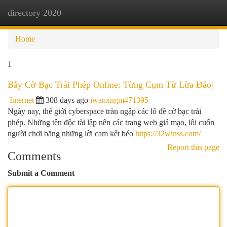
directory 2020
Togg
navi
Home
1
Bẫy Cờ Bạc Trái Phép Online: Từng Cụm Từ Lừa Đảo|
Internet
308 days ago
iwanxngm471395
Ngày nay, thế giới cyberspace tràn ngập các lô đề cờ bạc trái
phép. Những tên độc tài lập nên các trang web giả mạo, lôi cuốn
người chơi bằng những lời cam kết béo
https://32winss.com/
Report this page
Comments
Submit a Comment