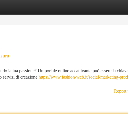
tegories
Register
Login
isura
ndo la tua passione? Un portale online accattivante può essere la chiave
o servizi di creazione
https://www.fashion-web.it/social-marketing-prodot
Report 