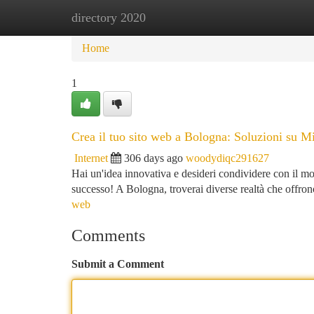
directory 2020
Home
New Site Listings
Add Site
Ca
Home
1
Crea il tuo sito web a Bologna: Soluzioni su M
Internet
306 days ago
woodydiqc291627
Hai un'idea innovativa e desideri condividere con il mo
successo! A Bologna, troverai diverse realtà che offron
web
Comments
Submit a Comment