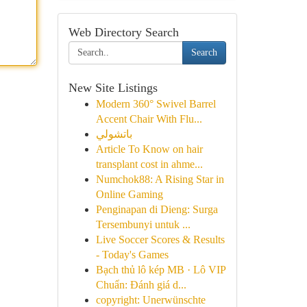
Web Directory Search
Search
New Site Listings
Modern 360° Swivel Barrel
Accent Chair With Flu...
باتشولي
Article To Know on hair
transplant cost in ahme...
Numchok88: A Rising Star in
Online Gaming
Penginapan di Dieng: Surga
Tersembunyi untuk ...
Live Soccer Scores & Results
- Today's Games
Bạch thủ lô kép MB · Lô VIP
Chuẩn: Đánh giá d...
copyright: Unerwünschte