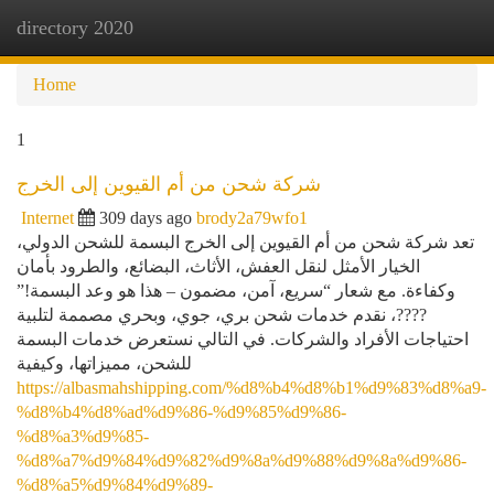
directory 2020
Togg
navi
Home
1
شركة شحن من أم القيوين إلى الخرج
Internet
309 days ago
brody2a79wfo1
تعد شركة شحن من أم القيوين إلى الخرج البسمة للشحن الدولي،
الخيار الأمثل لنقل العفش، الأثاث، البضائع، والطرود بأمان
وكفاءة. مع شعار “سريع، آمن، مضمون – هذا هو وعد البسمة!”
????، نقدم خدمات شحن بري، جوي، وبحري مصممة لتلبية
احتياجات الأفراد والشركات. في التالي نستعرض خدمات البسمة
للشحن، مميزاتها، وكيفية
https://albasmahshipping.com/%d8%b4%d8%b1%d9%83%d8%a9-
%d8%b4%d8%ad%d9%86-%d9%85%d9%86-
%d8%a3%d9%85-
%d8%a7%d9%84%d9%82%d9%8a%d9%88%d9%8a%d9%86-
%d8%a5%d9%84%d9%89-