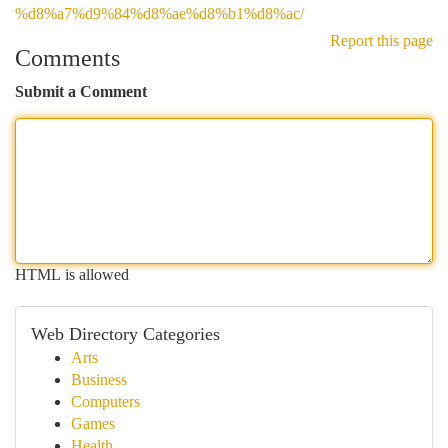
%d8%a7%d9%84%d8%ae%d8%b1%d8%ac/
Report this page
Comments
Submit a Comment
HTML is allowed
Web Directory Categories
Arts
Business
Computers
Games
Health