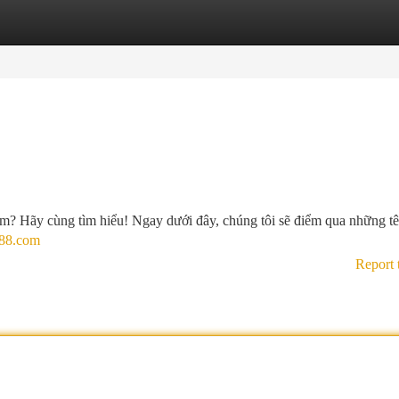
tegories
Register
Login
m? Hãy cùng tìm hiểu! Ngay dưới đây, chúng tôi sẽ điểm qua những tê
i88.com
Report 