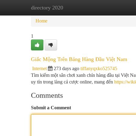
directory 2020
Home
New Site Listings
Add Site
Ca
Home
1
Giấc Mộng Trên Bảng Hàng Đầu Việt Nam
Internet
273 days ago
tiffanyqxko525745
Tìm kiếm một sân chơi xanh chín hàng đầu tại Việt Na
uy tín trong làng cá cược online, mang đến
https://wik
Comments
Submit a Comment