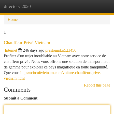
directory 2020
Togg
navi
Home
1
Chauffeur Privé Vietnam
Internet
246 days ago
prestonmkii523456
Profitez d'un trajet inoubliable au Vietnam avec notre service de
chauffeur privé . Nous vous offrons une solution de transport haut
de gamme pour explorer ce pays magnifique en toute tranquillité.
Que vous
https://circuitvietnam.com/voiture-chauffeur-prive-
vietnam.html
Report this page
Comments
Submit a Comment