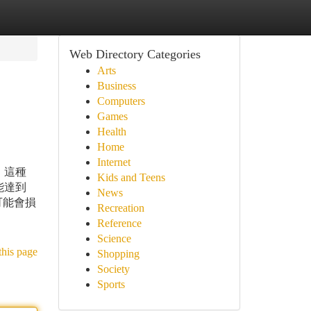
Web Directory Categories
Arts
Business
Computers
Games
Health
Home
Internet
。這種
Kids and Teens
能達到
News
可能會損
Recreation
Reference
Science
this page
Shopping
Society
Sports