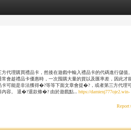
tegories
Register
Login
三方代理購買禮品卡，然後在遊戲中輸入禮品卡的代碼進行儲值
通常會趁禮品卡優惠時，一次囤購大量的貨以及匯率差，因此才
卡可能是非法獲得�?等等下面文章會提�?，或者第三方代理
。 退�?退款條�? 由於遊戲點...
https://damienj777oje2.win-
Report 