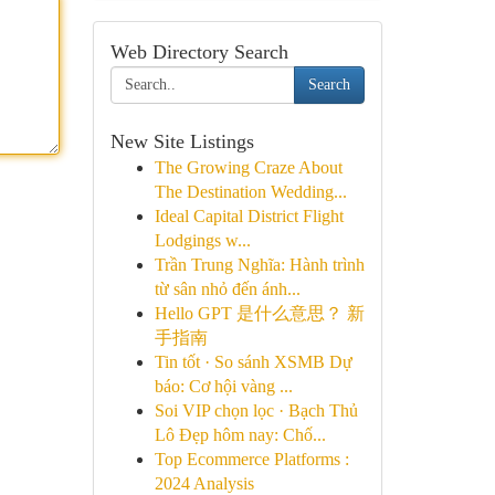
Web Directory Search
Search
New Site Listings
The Growing Craze About
The Destination Wedding...
Ideal Capital District Flight
Lodgings w...
Trần Trung Nghĩa: Hành trình
từ sân nhỏ đến ánh...
Hello GPT 是什么意思？ 新
手指南
Tin tốt · So sánh XSMB Dự
báo: Cơ hội vàng ...
Soi VIP chọn lọc · Bạch Thủ
Lô Đẹp hôm nay: Chố...
Top Ecommerce Platforms :
2024 Analysis