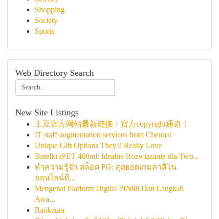
Shopping
Society
Sports
Web Directory Search
New Site Listings
土豆官方网站最新链接：官方copyright通道！
IT staff augmentation services from Chennai
Unique Gift Options They'll Really Love
Butelki rPET 400ml: Idealne Rozwiązanie dla Two...
ทำความรู้จัก สล็อต PG: สุดยอดเกมคาสิโน
ออนไลน์ที...
Mengenal Platform Digital PIN88 Dan Langkah
Awa...
Rankzura